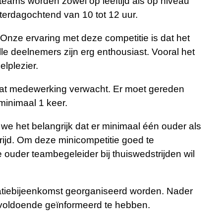
 teams worden zowel op leeftijd als op niveau
zaterdagochtend van 10 tot 12 uur.
 Onze ervaring met deze competitie is dat het
Alle deelnemers zijn erg enthousiast. Vooral het
elplezier.
wat medewerking verwacht. Er moet gereden
 minimaal 1 keer.
we het belangrijk dat er minimaal één ouder als
rijd. Om deze minicompetitie goed te
 ouder teambegeleider bij thuiswedstrijden wil
matiebijeenkomst georganiseerd worden. Nader
ie voldoende geïnformeerd te hebben.